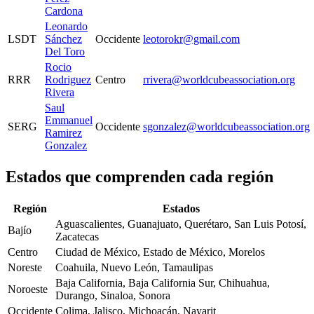
Cardona
Leonardo
LSDT
Sánchez
Occidente
leotorokr@gmail.com
Del Toro
Rocio
RRR
Rodriguez
Centro
rrivera@worldcubeassociation.org
Rivera
Saul
Emmanuel
SERG
Occidente
sgonzalez@worldcubeassociation.org
Ramirez
Gonzalez
Estados que comprenden cada región
Región
Estados
Aguascalientes, Guanajuato, Querétaro, San Luis Potosí,
Bajío
Zacatecas
Centro
Ciudad de México, Estado de México, Morelos
Noreste
Coahuila, Nuevo León, Tamaulipas
Baja California, Baja California Sur, Chihuahua,
Noroeste
Durango, Sinaloa, Sonora
Occidente
Colima, Jalisco, Michoacán, Nayarit