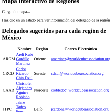
Mapa Interactivo de Regiones
Cargando mapa...
Haz clic en un estado para ver información del delegado de la región
Delegados sugeridos para cada región de
México
Nombre
Región
Correo Electrónico
Areli Rubí
ARGM
Gordillo
Oriente
amartinez@worldcubeassociation.org
Martínez
Carlos
CRCD
Ricardo
Sureste
cdzul@worldcubeassociation.org
Chin Dzul
Christofer
Alejandro
CAAR
Noroeste
crobledo@worldcubeassociation.org
Aguirre
Robledo
Jaime
Tadeo
JTPC
Bajío
jcardona@worldcubeassociation.org
Perez